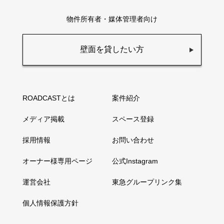
物件所有者・媒体管理者向け
壁面を貸したい方
ROADCASTとは
案件紹介
メディア掲載
スペース登録
採用情報
お問い合わせ
オーナー様専用ページ
公式Instagram
運営会社
東急グループリンク集
個人情報保護方針