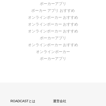
ポーカーアプリ
ポーカー アプリ おすすめ
オンラインポーカー おすすめ
オンラインポーカー おすすめ
オンラインポーカー おすすめ
ポーカーアプリ
オンラインポーカー おすすめ
オンラインポーカー
ポーカーアプリ
ROADCASTとは
運営会社