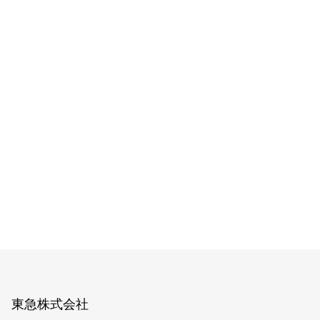
東急株式会社