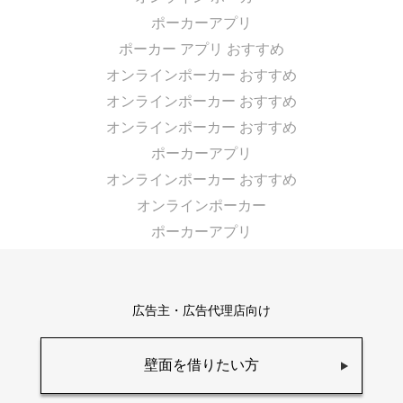
ポーカーアプリ
ポーカー アプリ おすすめ
オンラインポーカー おすすめ
オンラインポーカー おすすめ
オンラインポーカー おすすめ
ポーカーアプリ
オンラインポーカー おすすめ
オンラインポーカー
ポーカーアプリ
広告主・広告代理店向け
壁面を借りたい方