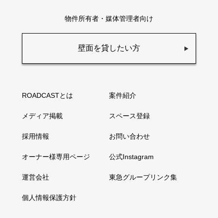
物件所有者・媒体管理者向け
壁面を貸したい方
ROADCASTとは
案件紹介
メディア掲載
スペース登録
採用情報
お問い合わせ
オーナー様専用ページ
公式Instagram
運営会社
東急グループリンク集
個人情報保護方針