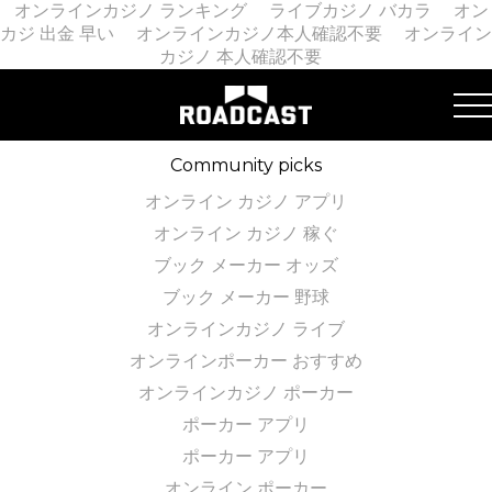
オンラインカジノ ランキング
ライブカジノ バカラ
オン
カジ 出金 早い
オンラインカジノ本人確認不要
オンライン
カジノ 本人確認不要
Community picks
オンライン カジノ アプリ
オンライン カジノ 稼ぐ
ブック メーカー オッズ
ブック メーカー 野球
オンラインカジノ ライブ
オンラインポーカー おすすめ
オンラインカジノ ポーカー
ポーカー アプリ
ポーカー アプリ
オンライン ポーカー