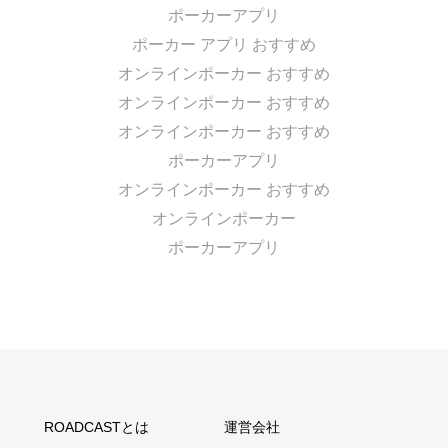
ポーカーアプリ
ポーカー アプリ おすすめ
オンラインポーカー おすすめ
オンラインポーカー おすすめ
オンラインポーカー おすすめ
ポーカーアプリ
オンラインポーカー おすすめ
オンラインポーカー
ポーカーアプリ
ROADCASTとは
運営会社