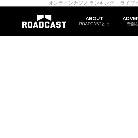
オンラインカジノ ランキング
ライブ
ABOUT
ADVER
ROADCASTとは
壁面