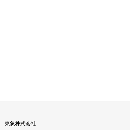
東急株式会社