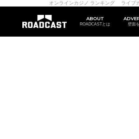
オンラインカジノ ランキング
ライブ
ABOUT
ADVER
ROADCASTとは
壁面