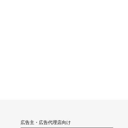
広告主・広告代理店向け