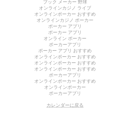
ブック メーカー 野球
オンラインカジノ ライブ
オンラインポーカー おすすめ
オンラインカジノ ポーカー
ポーカー アプリ
ポーカー アプリ
オンライン ポーカー
ポーカーアプリ
ポーカー アプリ おすすめ
オンラインポーカー おすすめ
オンラインポーカー おすすめ
オンラインポーカー おすすめ
ポーカーアプリ
オンラインポーカー おすすめ
オンラインポーカー
ポーカーアプリ
カレンダーに戻る