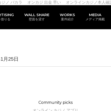
カジノ バカラ
オンカジ 出金 早い
オンラインカジノ本人確
TISING
WALL SHARE
WORKS
MEDIA
を借りる
壁面を貸す
案件紹介
メディア掲載
年1月25日
Community picks
オンライン カジノ アプリ