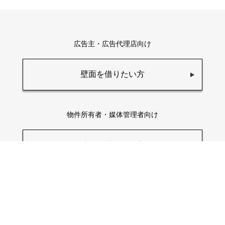
広告主・広告代理店向け
壁面を借りたい方
物件所有者・媒体管理者向け
壁面を貸したい方
ROADCASTとは
案件紹介
メディア掲載
スペース登録