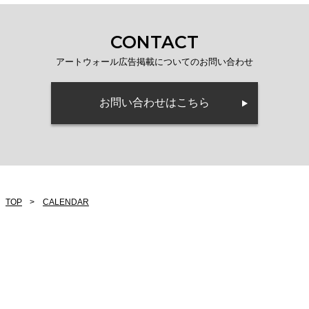
CONTACT
アートウォール広告掲載についてのお問い合わせ
お問い合わせはこちら
TOP
CALENDAR