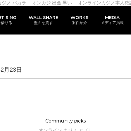
カジノ バカラ
オンカジ 出金 早い
オンラインカジノ本人確
TISING
WALL SHARE
WORKS
MEDIA
を借りる
壁面を貸す
案件紹介
メディア掲載
年2月23日
Community picks
オンライン カジノ アプリ