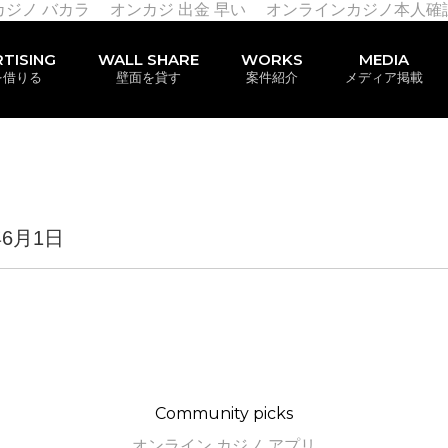
カジノ バカラ
オンカジ 出金 早い
オンラインカジノ本人確
TISING
WALL SHARE
WORKS
MEDIA
を借りる
壁面を貸す
案件紹介
メディア掲載
年6月1日
Community picks
オンライン カジノ アプリ