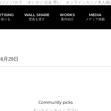
カジノ バカラ
オンカジ 出金 早い
オンラインカジノ本人確
TISING
WALL SHARE
WORKS
MEDIA
を借りる
壁面を貸す
案件紹介
メディア掲載
年6月29日
Community picks
オンライン カジノ アプリ