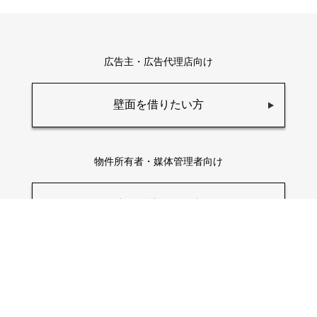
広告主・広告代理店向け
壁面を借りたい方
物件所有者・媒体管理者向け
壁面を貸したい方
ROADCASTとは
案件紹介
メディア掲載
スペース登録