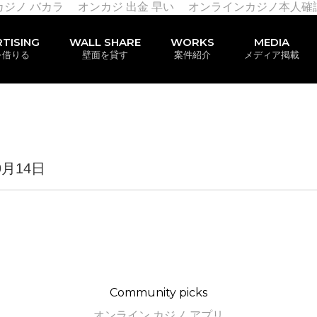
カジノ バカラ
オンカジ 出金 早い
オンラインカジノ本人確
TISING
WALL SHARE
WORKS
MEDIA
を借りる
壁面を貸す
案件紹介
メディア掲載
9月14日
Community picks
オンライン カジノ アプリ