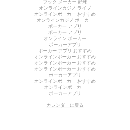
ブック メーカー 野球
オンラインカジノ ライブ
オンラインポーカー おすすめ
オンラインカジノ ポーカー
ポーカー アプリ
ポーカー アプリ
オンライン ポーカー
ポーカーアプリ
ポーカー アプリ おすすめ
オンラインポーカー おすすめ
オンラインポーカー おすすめ
オンラインポーカー おすすめ
ポーカーアプリ
オンラインポーカー おすすめ
オンラインポーカー
ポーカーアプリ
カレンダーに戻る